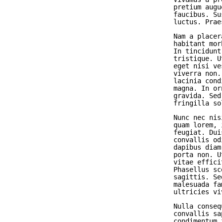
pretium augu
faucibus. Su
luctus. Prae
Nam a placer
habitant mor
In tincidunt
tristique. U
eget nisi ve
viverra non.
lacinia cond
magna. In or
gravida. Sed
fringilla so
Nunc nec nis
quam lorem, 
feugiat. Dui
convallis od
dapibus diam
porta non. U
vitae effici
Phasellus sc
sagittis. Se
malesuada fa
ultricies vi
Nulla conseq
convallis sa
condimentum 