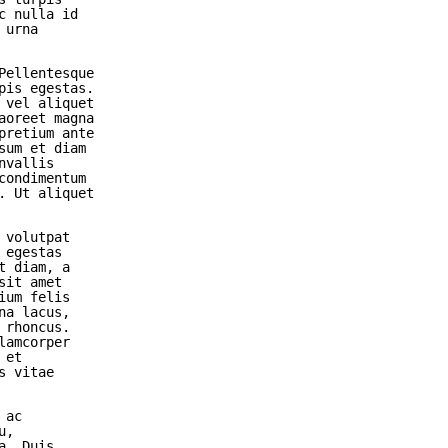
c nulla id
 urna
Pellentesque
pis egestas.
 vel aliquet
aoreet magna
pretium ante
sum et diam
nvallis
condimentum
. Ut aliquet
 volutpat
 egestas
t diam, a
sit amet
ium felis
na lacus,
 rhoncus.
lamcorper
 et
s vitae
 ac
u,
a. Duis