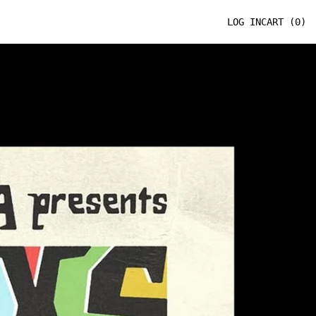
LOG IN
CART (
0
)