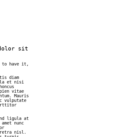
dolor sit
 to have it,
tis diam
la et nisi
honcus
pien vitae
ntum. Mauris
c vulputate
rttitor
nd ligula at
 amet nunc
or
retra nisl.
s turpis