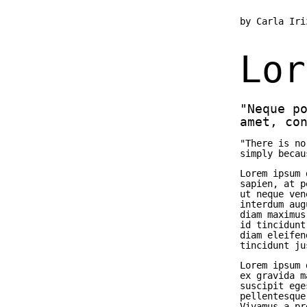
by Carla Iri
Lor
"Neque p
amet, co
"There is no
simply becau
Lorem ipsum 
sapien, at p
ut neque ven
interdum aug
diam maximus
id tincidunt
diam eleifen
tincidunt ju
Lorem ipsum 
ex gravida m
suscipit ege
pellentesque
Vivamus a pr