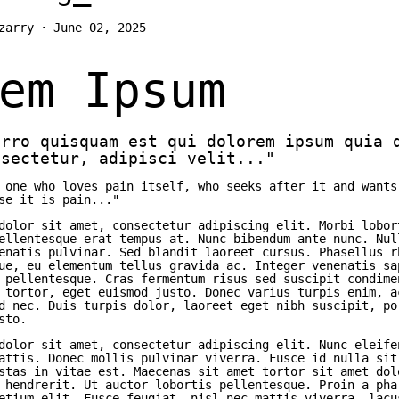
zarry
·
June 02, 2025
em Ipsum
orro quisquam est qui dolorem ipsum quia 
nsectetur, adipisci velit..."
 one who loves pain itself, who seeks after it and wants
se it is pain..."
dolor sit amet, consectetur adipiscing elit. Morbi lobor
ellentesque erat tempus at. Nunc bibendum ante nunc. Nul
enatis pulvinar. Sed blandit laoreet cursus. Phasellus r
ue, eu elementum tellus gravida ac. Integer venenatis sa
 pellentesque. Cras fermentum risus sed suscipit condime
 tortor, eget euismod justo. Donec varius turpis enim, a
d nec. Duis turpis dolor, laoreet eget nibh suscipit, po
sto.
dolor sit amet, consectetur adipiscing elit. Nunc eleife
attis. Donec mollis pulvinar viverra. Fusce id nulla sit
stas in vitae est. Maecenas sit amet tortor sit amet dol
 hendrerit. Ut auctor lobortis pellentesque. Proin a pha
etium elit. Fusce feugiat, nisl nec mattis viverra, lacu