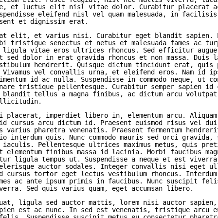
e, et luctus elit nisl vitae dolor. Curabitur placerat a
spendisse eleifend nisl vel quam malesuada, in facilisis
sent et dignissim erat.
at elit, et varius nisi. Curabitur eget blandit sapien. 
bi tristique senectus et netus et malesuada fames ac tur
 ligula vitae eros ultrices rhoncus. Sed efficitur augue
t sed dolor in erat gravida rhoncus et non massa. Duis l
stibulum hendrerit. Quisque dictum tincidunt erat, quis 
 Vivamus vel convallis urna, et eleifend eros. Nam id ip
imentum id ac nulla. Suspendisse in commodo neque, ut co
nare tristique pellentesque. Curabitur semper sapien id 
 blandit tellus a magna finibus, ac dictum arcu volutpat
llicitudin.
i placerat, imperdiet libero in, elementum arcu. Aliquam
id cursus arcu dictum id. Praesent euismod risus vel dui
s varius pharetra venenatis. Praesent fermentum hendreri
io interdum quis. Nunc commodo mauris sed orci gravida, 
 iaculis. Pellentesque ultrices maximus metus, quis pret
t elementum finibus massa id lacinia. Morbi faucibus mag
tur ligula tempus ut. Suspendisse a neque et est viverra
elerisque auctor sodales. Integer convallis nisi eget ul
d cursus tortor eget lectus vestibulum rhoncus. Interdum
mes ac ante ipsum primis in faucibus. Nunc suscipit feli
verra. Sed quis varius quam, eget accumsan libero.
uat, ligula sed auctor mattis, lorem nisi auctor sapien,
pien est ac nunc. In sed est venenatis, tristique arcu e
felis. Suspendisse suscipit metus eu consectetur pharetr